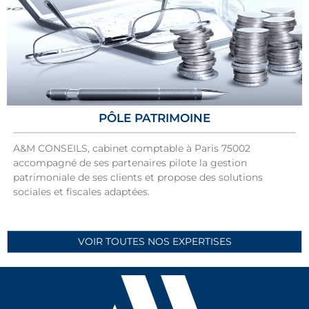
PÔLE PATRIMOINE
A&M CONSEILS, cabinet comptable à Paris 75002
accompagné de ses partenaires pilote la gestion
patrimoniale de ses clients et propose des solutions
sociales et fiscales adaptées.
VOIR TOUTES NOS EXPERTISES