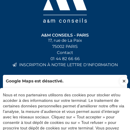
A&M CONSEILS - PARIS
17, rue de La Paix
75002
PARIS
Contact
01 44 82 66 66
INSCRIPTION À NOTRE LETTRE D'INFORMATION
Google Maps est désactivé.
Les APIs permettent de charger des scripts :
Nous et nos partenaires utilisons des cookies pour stocker et/ou
géolocalisation, moteurs de recherche, traductions, ...
accéder à des informations sur votre terminal. Le traitement de
En autorisant ces services tiers, vous acceptez le dépôt et
certaines données personnelles permet d'améliorer notre offre via
la lecture de cookies et l'utilisation de technologies de
l'analyse, la mesure d'audience et vous permet aussi d’interagir
avec les réseaux sociaux. Cliquez sur « Tout accepter » pour
suivi nécessaires à leur bon fonctionnement.
consentir à tout dépôt de cookies ou sur « Tout refuser » pour
RUBRIQUES
proscrire tout dépôt de cookies sur votre terminal. Vous pouvez